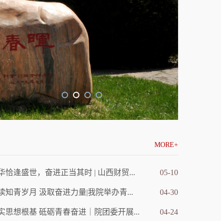
MORE+
华恰逢盛世，奋进正当其时 | 山西财贸...
05-10
读知青岁月 汲取奋进力量|我院举办青...
04-30
实思想根基 砥砺青春奋进｜院团委开展...
04-24