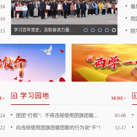
-18
基
-10
院
学习百年党史，汲取奋进力量...
辉煌七十
-15
院
学习园地
E+
MORE+
-24
团团“打假”：不得违规使用团旗团徽...
05-06
-22
向违规使用团旗团徽团歌的行为说“不”！
12-17