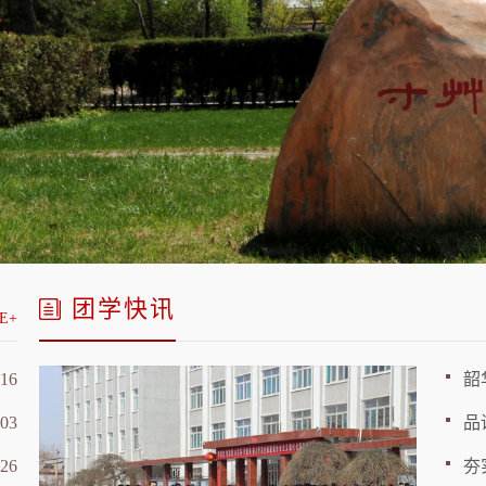
团学快讯
E+
-16
韶
-03
品
-26
夯