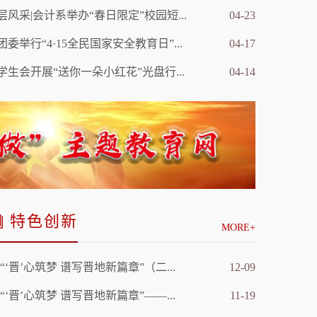
层风采|会计系举办“春日限定”校园短...
04-23
团委举行“4·15全民国家安全教育日”...
04-17
年 奋进新时代——山...
我院在第五届山西省“互联网
学生会开展“送你一朵小红花”光盘行...
04-14
特色创新
MORE+
“‘晋’心筑梦 谱写晋地新篇章”（二...
12-09
“‘晋’心筑梦 谱写晋地新篇章”——...
11-19