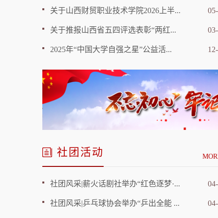
关于山西财贸职业技术学院2026上半...
05
关于推报山西省五四评选表彰“两红...
03
热烈祝贺我院会计1704班团支...
2025年“中国大学自强之星”公益活...
12
社团活动
MOR
社团风采|薪火话剧社举办“红色逐梦·...
04
社团风采|乒乓球协会举办“乒出全能 ...
04