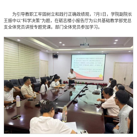
为引导教职工牢固树立和践行正确政绩观，7月1日，学院副院长
王振中以“科学决策”为题，在砺志楼小报告厅为公共基础教学部党总
支全体党员讲授专题党课。部门全体党员参加学习。