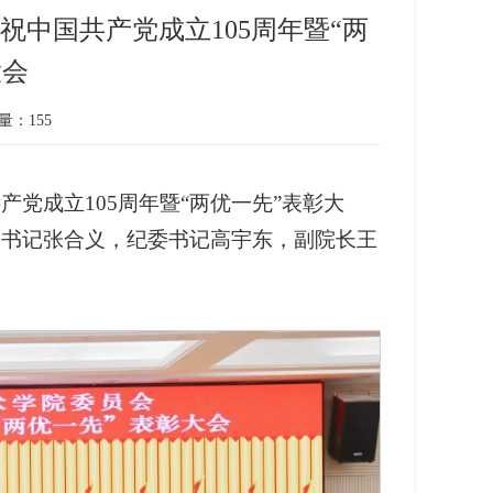
祝中国共产党成立105周年暨“两
大会
览量：
155
党成立105周年暨“两优一先”表彰大
副书记张合义，纪委书记高宇东，副院长王