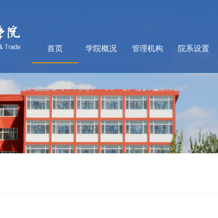
首页
学院概况
管理机构
院系设置