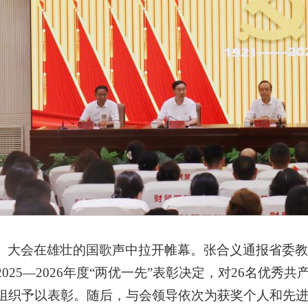
大会在雄壮的国歌声中拉开帷幕。张合义通报省委教育
2025—2026年度“两优一先”表彰决定，对26名优
组织予以表彰。随后，与会领导依次为获奖个人和先