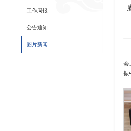
工作周报
公告通知
图片新闻
会
振