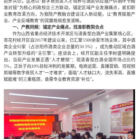
初步共识。这场以“数字商贸类人才培养与酒类供应链产供销环节精
准对接”为核心的政校企三方联动，锚定区域产业发展痛点，紧扣职
业教育改革方向，为我院产教融合建设注入新动能，让“教育赋能产
业、产业反哺教育”的双赢格局愈发清晰。
一、产教同频：锚定产业痛点，找准职教契合点
作为山西省重点经济技术开发区与清香型白酒产业集聚核心区，
杏花村经开区自2017年建设以来，已汇聚1500余家市场主体，其中酒
类企业92家（占汾阳市酒类企业总量的50.5%），成为推动区域白酒
产业转型升级的“主引擎”。座谈会上，经开区副主任李树盛明确提
出，当前产业发展正遇“人才梗阻”：现清香型白酒全国市场占比约
5%，正处于向10%目标冲刺的发展期，电商运营、直播营销、短视频
剪辑等数字商贸人才“一才难求”，面临“人才缺口大、流失率高、直播
赋能难”的三重瓶颈，亟需专业教育资源“补位”。