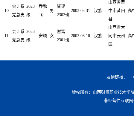
山西省晋
会计系
2023
乔鹏
资评
10
男
2003.03.31
汉族
中市昔阳
高
党总支
级
飞
2302班
县
山西省大
会计系
2023
财富
11
安颖
女
2003.08.10
汉族
同市云州
高
党总支
级
2301班
区
友情链接：
版权所有：山西财贸职业技术学院 地址：
非经营性互联网