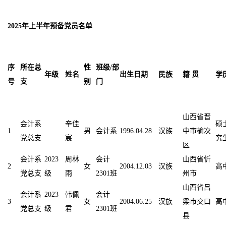
2025年上半年预备党员名单
序
所在总
性
班级/部
年级
姓名
出生日期
民族
籍 贯
学
号
支
别
门
山西省晋
会计系
辛佳
硕
1
男
会计系
1996.04.28
汉族
中市榆次
党总支
宸
究
区
会计系
2023
周林
会计
山西省忻
2
女
2004.12.03
汉族
高
党总支
级
雨
2301班
州市
山西省吕
会计系
2023
韩佩
会计
3
女
2004.06.25
汉族
梁市交口
高
党总支
级
君
2301班
县