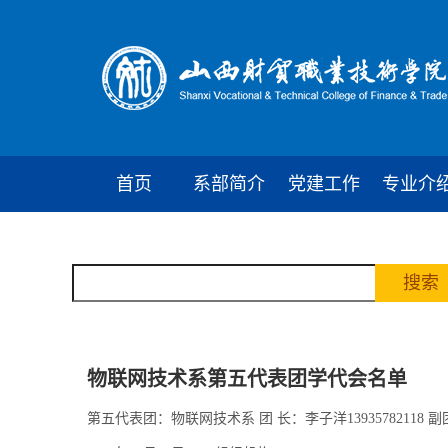
首页
系部简介
党建工作
专业介
物联网技术系第五代表团学代会名单
第五代表团：物联网技术系 团 长：李子洋13935782118 副