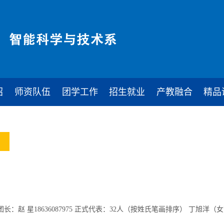
绍
师资队伍
团学工作
招生就业
产教融合
精品
团长：赵 星18636087975 正式代表：32人（按姓氏笔画排序） 丁旭洋（女）