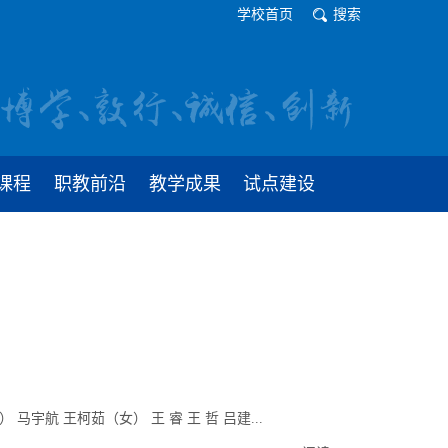
学校首页
搜索
课程
职教前沿
教学成果
试点建设
 马宇航 王柯茹（女） 王 睿 王 哲 吕建...