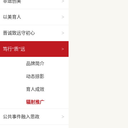
>
非遗创美
>
以美育人
>
晋诚致远守初心
笃行“质”远
>
品牌简介
动态掠影
育人成效
辐射推广
>
公共事件融入思政