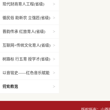
>
现代财商育人工程(省级)
>
循民俗 助新农 立强匠(省级)
>
晋韵传承 红旅育人(省级)
>
互联网+传统文化育人(省级)
>
树路标 行五育 授学才(省级)
>
以音铭史——红色音乐赋能
>
党史教育
行知致远
版权所有：山西