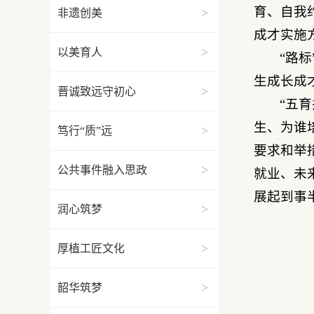
育、自我
>
非遗创美
成才实施
>
以美育人
“路
生成长成
>
晋诚致远守初心
“五
生、为谁
>
笃行“质”远
要求和举
>
公共事件融入思政
就业、未
展起到事
>
润心筑梦
>
厚植工匠文化
>
韶华筑梦