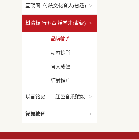
>
互联网+传统文化育人(省级)
树路标 行五育 授学才(省级)
>
品牌简介
动态掠影
育人成效
辐射推广
>
以音铭史——红色音乐赋能
>
党史教育
行知致远