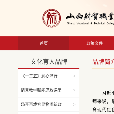
首页
政策文件
文化育人品牌
品牌简
>
《一三五》润心泽行
>
情景教学赋能思政课堂
习近
师来说，
>
场开百戏容景物添新政
育现代红