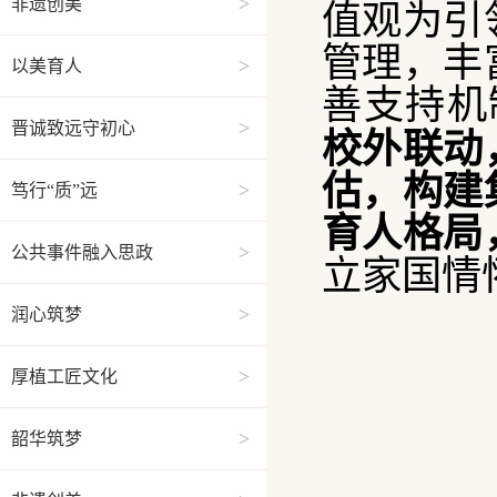
>
非遗创美
值观为引
管理，丰
>
以美育人
善支持机
>
晋诚致远守初心
校外联动
估，构建
>
笃行“质”远
育人格局
>
公共事件融入思政
立家国情
>
润心筑梦
>
厚植工匠文化
>
韶华筑梦