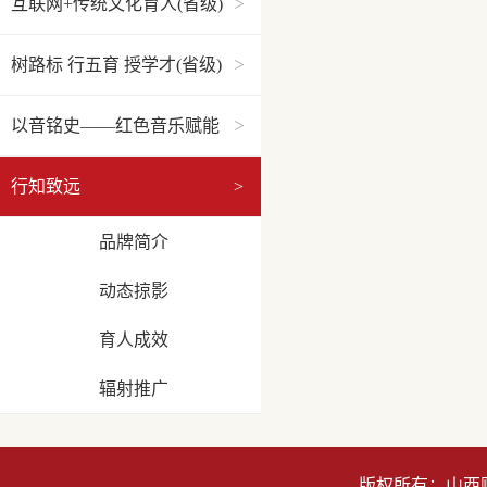
>
互联网+传统文化育人(省级)
>
树路标 行五育 授学才(省级)
>
以音铭史——红色音乐赋能
党史教育
行知致远
>
品牌简介
动态掠影
育人成效
辐射推广
版权所有：山西