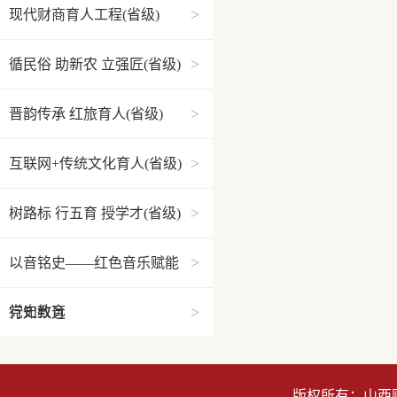
>
现代财商育人工程(省级)
>
循民俗 助新农 立强匠(省级)
>
晋韵传承 红旅育人(省级)
>
互联网+传统文化育人(省级)
>
树路标 行五育 授学才(省级)
>
以音铭史——红色音乐赋能
>
党史教育
行知致远
版权所有：山西