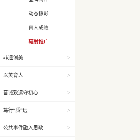
动态掠影
育人成效
辐射推广
>
非遗创美
>
以美育人
>
晋诚致远守初心
>
笃行“质”远
>
公共事件融入思政