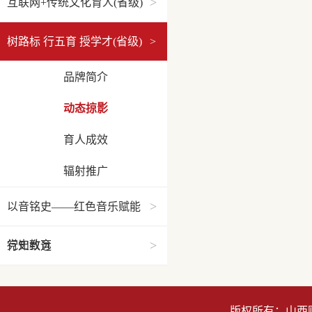
>
互联网+传统文化育人(省级)
树路标 行五育 授学才(省级)
>
品牌简介
动态掠影
育人成效
辐射推广
>
以音铭史——红色音乐赋能
>
党史教育
行知致远
版权所有：山西