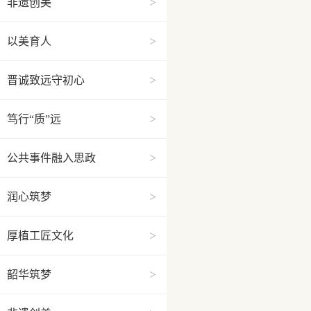
>
非遗创美
>
以美育人
>
晋诚致远守初心
>
笃行“质”远
>
公共事件融入思政
>
润心筑梦
>
厚植工匠文化
>
韶华筑梦