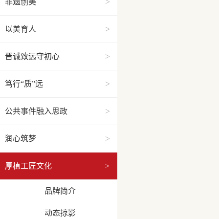
>
非遗创美
>
以美育人
>
晋诚致远守初心
>
笃行“质”远
>
公共事件融入思政
>
润心筑梦
厚植工匠文化
>
品牌简介
动态掠影