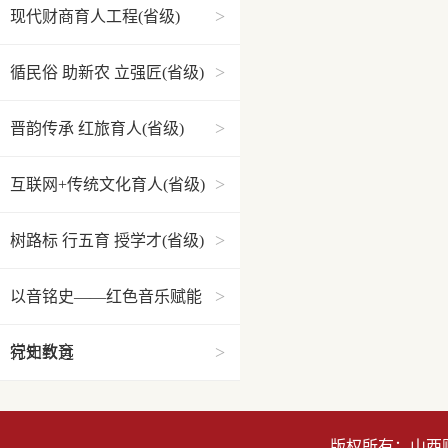
>
现代财商育人工程(省级)
>
循民俗 助新农 立强匠(省级)
>
晋韵传承 红旅育人(省级)
>
互联网+传统文化育人(省级)
>
树路标 行五育 授学才(省级)
>
以音铭史——红色音乐赋能
>
党史教育
行知致远
版权所有：山西