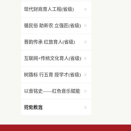
>
现代财商育人工程(省级)
>
循民俗 助新农 立强匠(省级)
>
晋韵传承 红旅育人(省级)
>
互联网+传统文化育人(省级)
>
树路标 行五育 授学才(省级)
>
以音铭史——红色音乐赋能
>
党史教育
行知致远