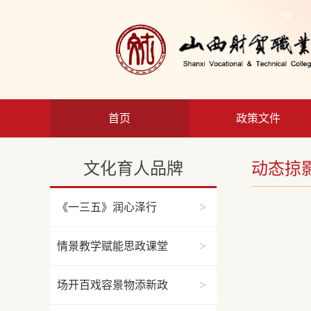
首页
政策文件
文化育人品牌
动态掠
>
《一三五》润心泽行
>
情景教学赋能思政课堂
>
场开百戏容景物添新政