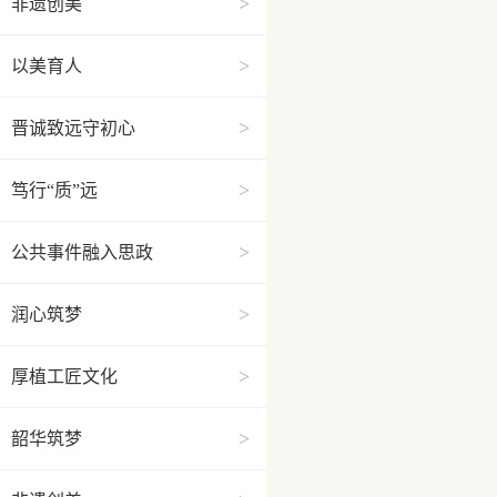
>
非遗创美
>
以美育人
>
晋诚致远守初心
>
笃行“质”远
>
公共事件融入思政
>
润心筑梦
>
厚植工匠文化
>
韶华筑梦