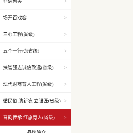
>
非遗创美
>
场开百戏容
>
三心工程(省级)
>
五个一行动(省级)
>
扶智强志诚信致远(省级)
>
现代财商育人工程(省级)
>
循民俗 助新农 立强匠(省级)
晋韵传承 红旅育人(省级)
>
品牌简介