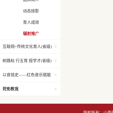
动态掠影
育人成效
辐射推广
>
互联网+传统文化育人(省级)
>
树路标 行五育 授学才(省级)
>
以音铭史——红色音乐赋能
>
党史教育
行知致远
版权所有：山西